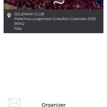
SOLEMAR CLUB
Palermo
,
Lungomare Cristoforo Colombo 2109
90142
Italy
Organizer