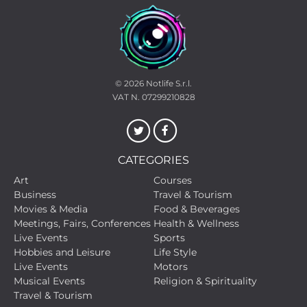
© 2026
Notlife S.r.l.
VAT N. 07299210828
CATEGORIES
Art
Courses
Business
Travel & Tourism
Movies & Media
Food & Beverages
Meetings, Fairs, Conferences
Health & Wellness
Live Events
Sports
Hobbies and Leisure
Life Style
Live Events
Motors
Musical Events
Religion & Spirituality
Travel & Tourism