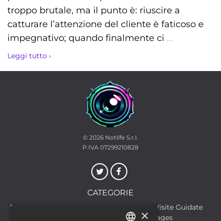
troppo brutale, ma il punto è: riuscire a
catturare l’attenzione del cliente è faticoso e
impegnativo; quando finalmente ci
…
Leggi tutto ›
© 2026
Notlife S.r.l.
P.IVA 07299210828
CATEGORIE
Discoteche
Escursioni & Visite Guidate
×
Film
Food & Beverages