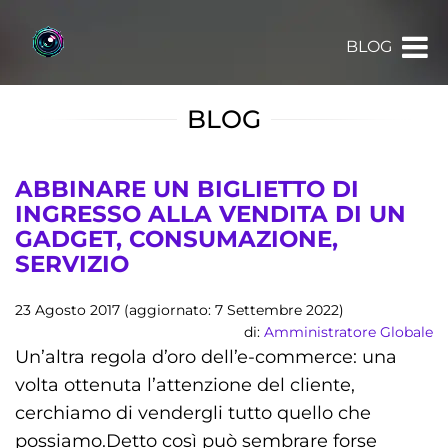
BLOG
BLOG
ABBINARE UN BIGLIETTO DI
INGRESSO ALLA VENDITA DI UN
GADGET, CONSUMAZIONE,
SERVIZIO
23 Agosto 2017 (aggiornato: 7 Settembre 2022)
di:
Amministratore Globale
Un’altra regola d’oro dell’e-commerce: una
volta ottenuta l’attenzione del cliente,
cerchiamo di vendergli tutto quello che
possiamo.Detto così può sembrare forse