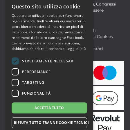
Formazione
Meeting, Fiere, Congressi
Questo sito utilizza cookie
ITALIAN
Musica, Eventi Live, Club
Salute & Benessere
Questo sito utilizza i cookie per funzionare
Sport & Motori
ENGLISH
regolarmente. Inoltre alcuni organizzatori ci
potrebbero chiedere di inserire un pixel di
Biglietteria SIAE
Archivio Eventi
Facebook - fornito da loro - per analizzare i
Informativa sulla Privacy
Informativa sui Cookies
rendimenti delle loro campagne Facebook.
Condizioni di utilizzo
Help
Come previsto dalla normativa europea,
FAQ Utenti
dobbiamo chiederti il consenso.
FAQ Organizzatori
Leggi di più
STRETTAMENTE NECESSARI
PERFORMANCE
TARGETING
FUNZIONALITÀ
ACCETTA TUTTO
RIFIUTA TUTTO TRANNE COOKIE TECNICI