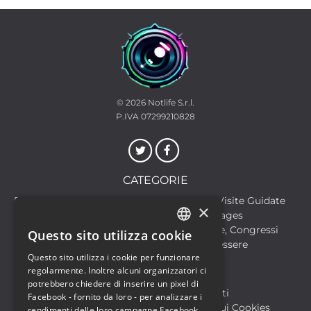
© 2026
Notlife S.r.l.
P.IVA 07299210828
CATEGORIE
Discoteche
Escursioni & Visite Guidate
×
Film
Food & Beverages
Formazione
Meeting, Fiere, Congressi
Questo sito utilizza cookie
ITALIAN
Musica, Eventi Live, Club
Salute & Benessere
Questo sito utilizza i cookie per funzionare
Sport & Motori
ENGLISH
regolarmente. Inoltre alcuni organizzatori ci
potrebbero chiedere di inserire un pixel di
Biglietteria SIAE
Archivio Eventi
Facebook - fornito da loro - per analizzare i
Informativa sulla Privacy
Informativa sui Cookies
rendimenti delle loro campagne Facebook.