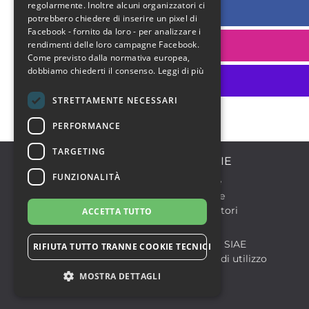
regolarmente. Inoltre alcuni organizzatori ci
/RugbyCalvisano
potrebbero chiedere di inserire un pixel di
Facebook - fornito da loro - per analizzare i
rendimenti delle loro campagne Facebook.
/rugbycalvisano
Come previsto dalla normativa europea,
dobbiamo chiederti il consenso.
Leggi di più
/rugbycalvisano.it
STRETTAMENTE NECESSARI
PERFORMANCE
TARGETING
CATEGORIE
FUNZIONALITÀ
Discoteche
Formazione
Sport & Motori
ACCETTA TUTTO
© 2026
Notlife S.r.l.
Biglietteria SIAE
P.IVA 07299210828
RIFIUTA TUTTO TRANNE COOKIE TECNICI
Condizioni di utilizzo
MOSTRA DETTAGLI