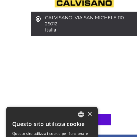
CALVISANO
,
VIA SAN MICHELE 110
25012
Italia
×
CONTATTA
Questo sito utilizza cookie
ITALIAN
Questo sito utilizza i cookie per funzionare
ENGLISH