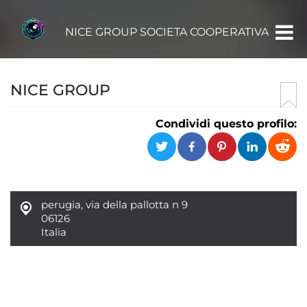
NICE GROUP SOCIETA COOPERATIVA
NICE GROUP
Condividi questo profilo:
perugia
,
via della pallotta n 9
06126
Italia