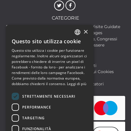
CATEGORIE
Discoteche
Escursioni & Visite Guidate
×
Film
Food & Beverages
Formazione
Meeting, Fiere, Congressi
Questo sito utilizza cookie
ITALIAN
Musica, Eventi Live, Club
Salute & Benessere
Questo sito utilizza i cookie per funzionare
Sport & Motori
ENGLISH
regolarmente. Inoltre alcuni organizzatori ci
potrebbero chiedere di inserire un pixel di
Biglietteria SIAE
Archivio Eventi
Facebook - fornito da loro - per analizzare i
Informativa sulla Privacy
Informativa sui Cookies
rendimenti delle loro campagne Facebook.
Condizioni di utilizzo
Help
Come previsto dalla normativa europea,
FAQ Utenti
dobbiamo chiederti il consenso.
FAQ Organizzatori
Leggi di più
STRETTAMENTE NECESSARI
PERFORMANCE
TARGETING
FUNZIONALITÀ