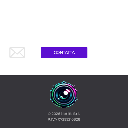
CONTATTA
© 2026
Notlife S.r.l.
P.IVA 07299210828