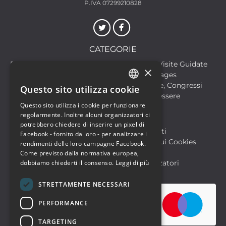
P.IVA 07299210828
CATEGORIE
Discoteche
Escursioni & Visite Guidate
×
Film
Food & Beverages
Formazione
Meeting, Fiere, Congressi
Questo sito utilizza cookie
ITALIAN
Musica, Eventi Live, Club
Salute & Benessere
Questo sito utilizza i cookie per funzionare
Sport & Motori
ENGLISH
regolarmente. Inoltre alcuni organizzatori ci
potrebbero chiedere di inserire un pixel di
Biglietteria SIAE
Archivio Eventi
Facebook - fornito da loro - per analizzare i
Informativa sulla Privacy
Informativa sui Cookies
rendimenti delle loro campagne Facebook.
Condizioni di utilizzo
Help
Come previsto dalla normativa europea,
dobbiamo chiederti il consenso.
Leggi di più
FAQ Utenti
FAQ Organizzatori
STRETTAMENTE NECESSARI
PERFORMANCE
TARGETING