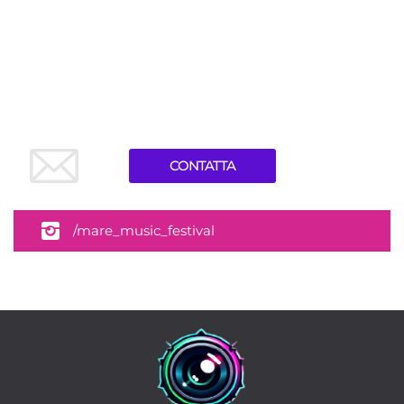
CONTATTA
/mare_music_festival