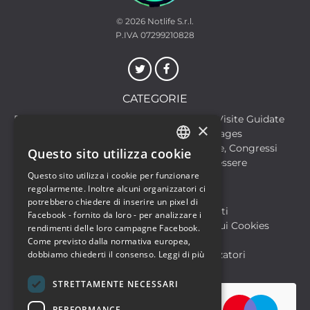
© 2026
Notlife S.r.l.
P.IVA 07299210828
CATEGORIE
Discoteche
Escursioni & Visite Guidate
×
Film
Food & Beverages
Formazione
Meeting, Fiere, Congressi
Questo sito utilizza cookie
ITALIAN
Musica, Eventi Live, Club
Salute & Benessere
Questo sito utilizza i cookie per funzionare
Sport & Motori
ENGLISH
regolarmente. Inoltre alcuni organizzatori ci
potrebbero chiedere di inserire un pixel di
Biglietteria SIAE
Archivio Eventi
Facebook - fornito da loro - per analizzare i
Informativa sulla Privacy
Informativa sui Cookies
rendimenti delle loro campagne Facebook.
Condizioni di utilizzo
Help
Come previsto dalla normativa europea,
FAQ Utenti
dobbiamo chiederti il consenso.
FAQ Organizzatori
Leggi di più
STRETTAMENTE NECESSARI
PERFORMANCE