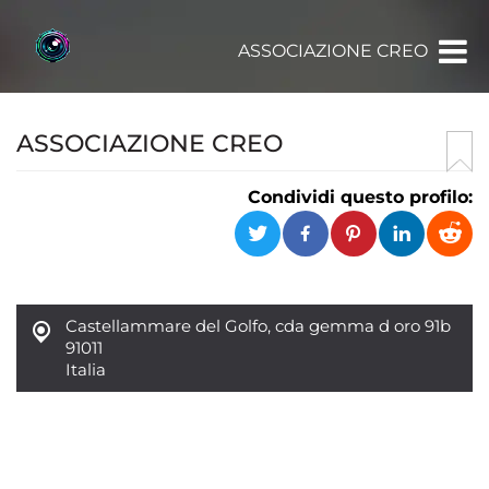
ASSOCIAZIONE CREO
ASSOCIAZIONE CREO
Condividi questo profilo:
Castellammare del Golfo
,
cda gemma d oro 91b
91011
Italia