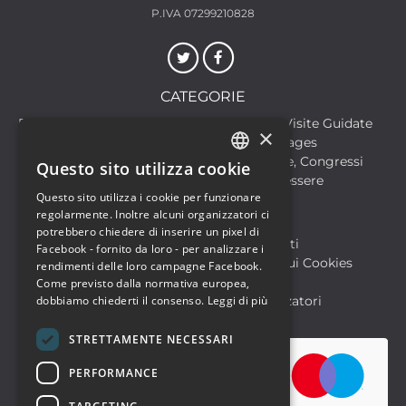
P.IVA 07299210828
CATEGORIE
Discoteche
Escursioni & Visite Guidate
×
Film
Food & Beverages
Formazione
Meeting, Fiere, Congressi
Questo sito utilizza cookie
ITALIAN
Musica, Eventi Live, Club
Salute & Benessere
Questo sito utilizza i cookie per funzionare
Sport & Motori
ENGLISH
regolarmente. Inoltre alcuni organizzatori ci
potrebbero chiedere di inserire un pixel di
Biglietteria SIAE
Archivio Eventi
Facebook - fornito da loro - per analizzare i
Informativa sulla Privacy
Informativa sui Cookies
rendimenti delle loro campagne Facebook.
Condizioni di utilizzo
Help
Come previsto dalla normativa europea,
FAQ Utenti
dobbiamo chiederti il consenso.
FAQ Organizzatori
Leggi di più
STRETTAMENTE NECESSARI
PERFORMANCE