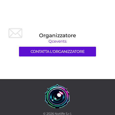
Organizzatore
Qcevents
CONTATTA L'ORGANIZZATORE
© 2026
Notlife S.r.l.