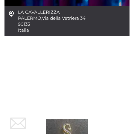
LA CAVALLERIZZA
PALERMO
,
Via della Vetriera 34
90133
Italia