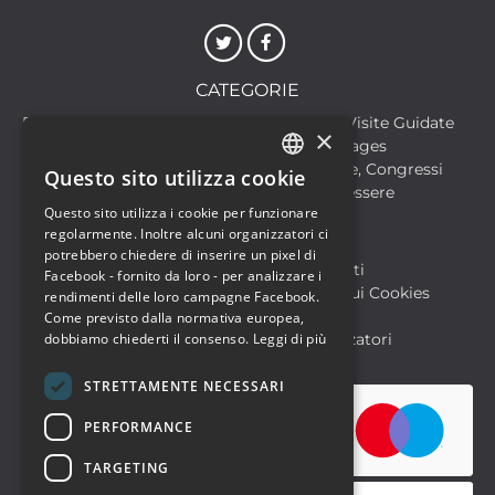
CATEGORIE
Discoteche
Escursioni & Visite Guidate
×
Film
Food & Beverages
Formazione
Meeting, Fiere, Congressi
Questo sito utilizza cookie
ITALIAN
Musica, Eventi Live, Club
Salute & Benessere
Questo sito utilizza i cookie per funzionare
Sport & Motori
ENGLISH
regolarmente. Inoltre alcuni organizzatori ci
potrebbero chiedere di inserire un pixel di
Biglietteria SIAE
Archivio Eventi
Facebook - fornito da loro - per analizzare i
Informativa sulla Privacy
Informativa sui Cookies
rendimenti delle loro campagne Facebook.
Condizioni di utilizzo
Help
Come previsto dalla normativa europea,
FAQ Utenti
dobbiamo chiederti il consenso.
FAQ Organizzatori
Leggi di più
STRETTAMENTE NECESSARI
PERFORMANCE
TARGETING