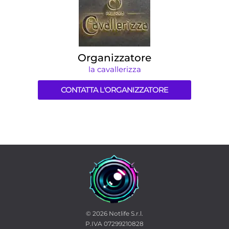
Organizzatore
la cavallerizza
CONTATTA L'ORGANIZZATORE
© 2026
Notlife S.r.l.
P.IVA 07299210828