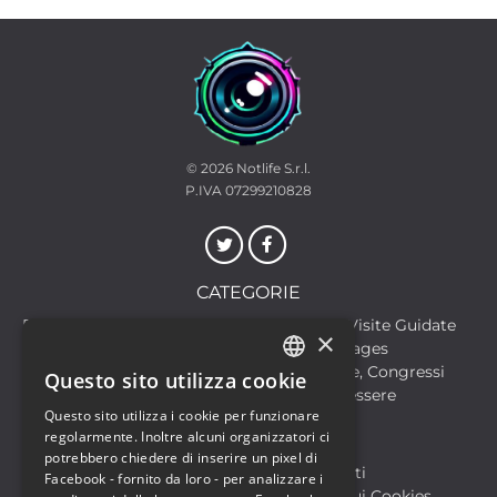
© 2026
Notlife S.r.l.
P.IVA 07299210828
CATEGORIE
Discoteche
Escursioni & Visite Guidate
×
Film
Food & Beverages
Formazione
Meeting, Fiere, Congressi
Questo sito utilizza cookie
ITALIAN
Musica, Eventi Live, Club
Salute & Benessere
Questo sito utilizza i cookie per funzionare
Sport & Motori
ENGLISH
regolarmente. Inoltre alcuni organizzatori ci
potrebbero chiedere di inserire un pixel di
Biglietteria SIAE
Archivio Eventi
Facebook - fornito da loro - per analizzare i
Informativa sulla Privacy
Informativa sui Cookies