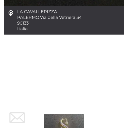
LA CAVALLERIZZA
PALERMO
,
Via della Vetriera 34
90133
Italia