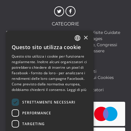
CATEGORIE
Discoteche
Escursioni & Visite Guidate
×
Film
Food & Beverages
Formazione
Meeting, Fiere, Congressi
Questo sito utilizza cookie
ITALIAN
Musica, Eventi Live, Club
Salute & Benessere
Questo sito utilizza i cookie per funzionare
Sport & Motori
ENGLISH
regolarmente. Inoltre alcuni organizzatori ci
potrebbero chiedere di inserire un pixel di
Biglietteria SIAE
Archivio Eventi
Facebook - fornito da loro - per analizzare i
Informativa sulla Privacy
Informativa sui Cookies
rendimenti delle loro campagne Facebook.
Condizioni di utilizzo
Help
Come previsto dalla normativa europea,
FAQ Utenti
dobbiamo chiederti il consenso.
FAQ Organizzatori
Leggi di più
STRETTAMENTE NECESSARI
PERFORMANCE
TARGETING