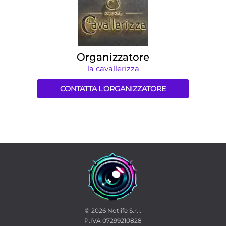
Organizzatore
la cavallerizza
CONTATTA L'ORGANIZZATORE
© 2026
Notlife S.r.l.
P.IVA 07299210828