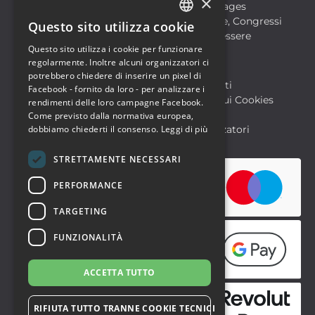
×
Film
Food & Beverages
Formazione
Meeting, Fiere, Congressi
Questo sito utilizza cookie
ITALIAN
Musica, Eventi Live, Club
Salute & Benessere
Questo sito utilizza i cookie per funzionare
Sport & Motori
ENGLISH
regolarmente. Inoltre alcuni organizzatori ci
potrebbero chiedere di inserire un pixel di
Biglietteria SIAE
Archivio Eventi
Facebook - fornito da loro - per analizzare i
Informativa sulla Privacy
Informativa sui Cookies
rendimenti delle loro campagne Facebook.
Condizioni di utilizzo
Help
Come previsto dalla normativa europea,
dobbiamo chiederti il consenso.
Leggi di più
FAQ Utenti
FAQ Organizzatori
STRETTAMENTE NECESSARI
PERFORMANCE
TARGETING
FUNZIONALITÀ
ACCETTA TUTTO
RIFIUTA TUTTO TRANNE COOKIE TECNICI