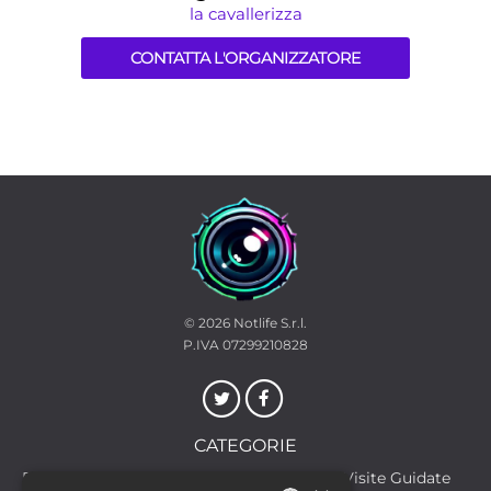
la cavallerizza
CONTATTA L'ORGANIZZATORE
© 2026
Notlife S.r.l.
P.IVA 07299210828
CATEGORIE
Discoteche
Escursioni & Visite Guidate