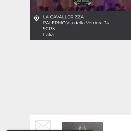
LA CAVALLERIZZA
PALERMO
,
Via della Vetriera 34
90133
Italia