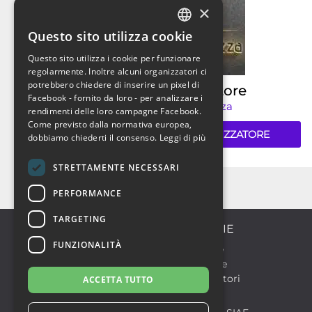
×
Questo sito utilizza cookie
ITALIAN
Questo sito utilizza i cookie per funzionare
ENGLISH
regolarmente. Inoltre alcuni organizzatori ci
potrebbero chiedere di inserire un pixel di
Organizzatore
Facebook - fornito da loro - per analizzare i
la cavallerizza
rendimenti delle loro campagne Facebook.
Come previsto dalla normativa europea,
CONTATTA L'ORGANIZZATORE
dobbiamo chiederti il consenso.
Leggi di più
STRETTAMENTE NECESSARI
PERFORMANCE
TARGETING
CATEGORIE
FUNZIONALITÀ
Discoteche
Formazione
Sport & Motori
ACCETTA TUTTO
© 2026
Notlife S.r.l.