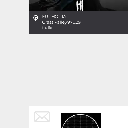
EUPHORIA
Grass Valley
,
97029
Italia