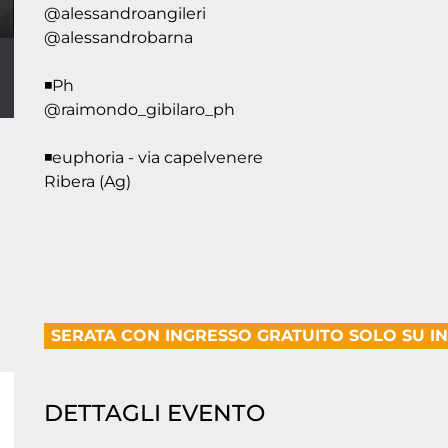
@alessandroangileri
@alessandrobarna
◾️Ph
@raimondo_gibilaro_ph
◾️euphoria - via capelvenere
Ribera (Ag)
SERATA CON INGRESSO GRATUITO SOLO SU I
DETTAGLI EVENTO