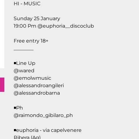
️HI - MUSIC
Sunday 25 January
19:00 Pm @euphoria__discoclub
Free entry 18+
________
◾️Line Up
@wared
@emolwmusic
@alessandroangileri
@alessandrobarna
◾️Ph
@raimondo_gibilaro_ph
◾️euphoria - via capelvenere
Ribera (Ag)