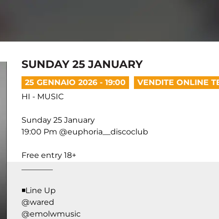
SUNDAY 25 JANUARY
25 GENNAIO 2026 - 19:00
VENDITE ONLINE T
️HI - MUSIC
Sunday 25 January
19:00 Pm @euphoria__discoclub
Free entry 18+
________
◾️Line Up
@wared
@emolwmusic