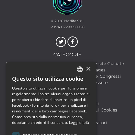
© 2026
Notlife S.r.l.
P.IVA 07299210828
CATEGORIE
Discoteche
Escursioni & Visite Guidate
×
Film
Food & Beverages
Formazione
Meeting, Fiere, Congressi
Questo sito utilizza cookie
ITALIAN
Musica, Eventi Live, Club
Salute & Benessere
Questo sito utilizza i cookie per funzionare
Sport & Motori
ENGLISH
regolarmente. Inoltre alcuni organizzatori ci
potrebbero chiedere di inserire un pixel di
Biglietteria SIAE
Archivio Eventi
Facebook - fornito da loro - per analizzare i
Informativa sulla Privacy
Informativa sui Cookies
rendimenti delle loro campagne Facebook.
Condizioni di utilizzo
Help
Come previsto dalla normativa europea,
dobbiamo chiederti il consenso.
Leggi di più
FAQ Utenti
FAQ Organizzatori