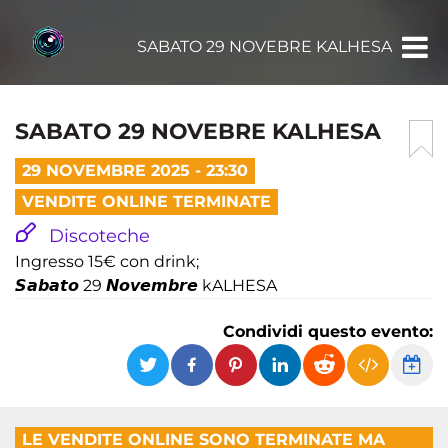
SABATO 29 NOVEBRE KALHESA
SABATO 29 NOVEBRE KALHESA
29 NOVEMBRE 2025 - 23:30
VENDITE ONLINE TERMINATE
Discoteche
Ingresso 15€ con drink;
𝙎𝙖𝙗𝙖𝙩𝙤 29 𝙉𝙤𝙫𝙚𝙢𝙗𝙧𝙚 kALHESA
Condividi questo evento:
LE VENDITE ONLINE SONO TERMINATE MA