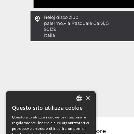
Reloj disco club
palermo
,
Via Pasquale Calvi, 5
90139
Italia
×
Questo sito utilizza cookie
ITALIAN
Questo sito utilizza i cookie per funzionare
ENGLISH
regolarmente. Inoltre alcuni organizzatori ci
potrebbero chiedere di inserire un pixel di
Organizzatore