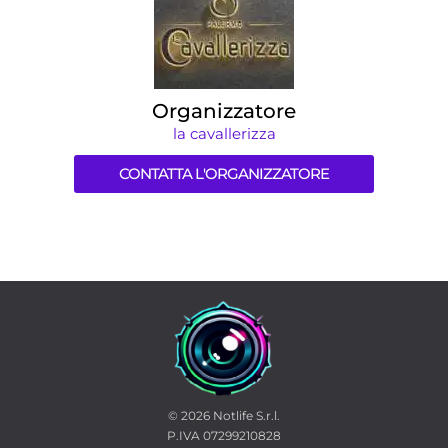
Organizzatore
la cavallerizza
CONTATTA L'ORGANIZZATORE
© 2026
Notlife S.r.l.
P.IVA 07299210828