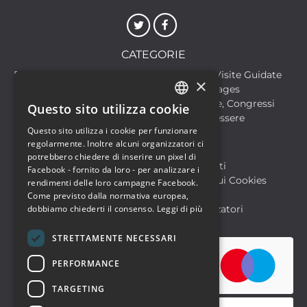
CATEGORIE
Discoteche
Escursioni & Visite Guidate
×
Film
Food & Beverages
Formazione
Meeting, Fiere, Congressi
Questo sito utilizza cookie
ITALIAN
Musica, Eventi Live, Club
Salute & Benessere
Questo sito utilizza i cookie per funzionare
Sport & Motori
ENGLISH
regolarmente. Inoltre alcuni organizzatori ci
potrebbero chiedere di inserire un pixel di
Biglietteria SIAE
Archivio Eventi
Facebook - fornito da loro - per analizzare i
Informativa sulla Privacy
Informativa sui Cookies
rendimenti delle loro campagne Facebook.
Condizioni di utilizzo
Help
Come previsto dalla normativa europea,
FAQ Utenti
dobbiamo chiederti il consenso.
FAQ Organizzatori
Leggi di più
STRETTAMENTE NECESSARI
PERFORMANCE
TARGETING