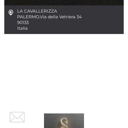
LA CAVALLERIZZA
PALERMO
,
Via della Vetriera 34
90133
Italia