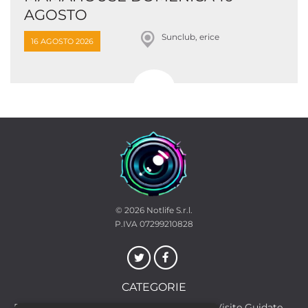
AGOSTO
Sunclub, erice
16 AGOSTO 2026
© 2026
Notlife S.r.l.
P.IVA 07299210828
CATEGORIE
Discoteche
Escursioni & Visite Guidate