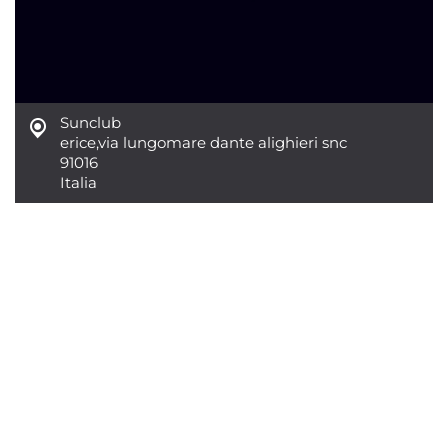
Sunclub
erice
,
via lungomare dante alighieri snc
91016
Italia