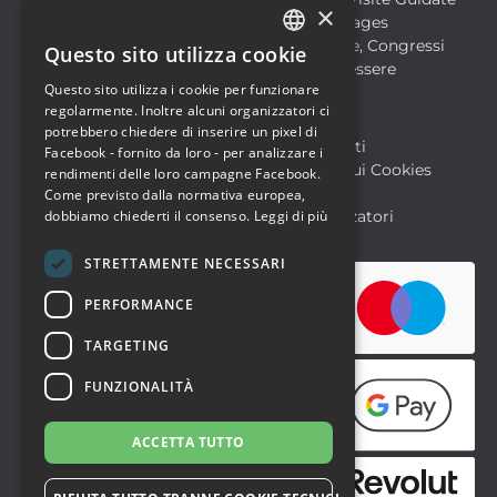
×
Film
Food & Beverages
Formazione
Meeting, Fiere, Congressi
Questo sito utilizza cookie
ITALIAN
Musica, Eventi Live, Club
Salute & Benessere
Questo sito utilizza i cookie per funzionare
Sport & Motori
ENGLISH
regolarmente. Inoltre alcuni organizzatori ci
potrebbero chiedere di inserire un pixel di
Biglietteria SIAE
Archivio Eventi
Facebook - fornito da loro - per analizzare i
Informativa sulla Privacy
Informativa sui Cookies
rendimenti delle loro campagne Facebook.
Condizioni di utilizzo
Help
Come previsto dalla normativa europea,
FAQ Utenti
dobbiamo chiederti il consenso.
FAQ Organizzatori
Leggi di più
STRETTAMENTE NECESSARI
PERFORMANCE
TARGETING
FUNZIONALITÀ
ACCETTA TUTTO