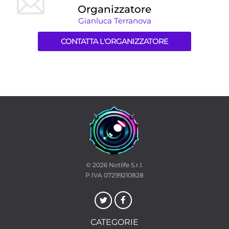
Organizzatore
Gianluca Terranova
CONTATTA L'ORGANIZZATORE
© 2026
Notlife S.r.l.
P.IVA 07299210828
CATEGORIE