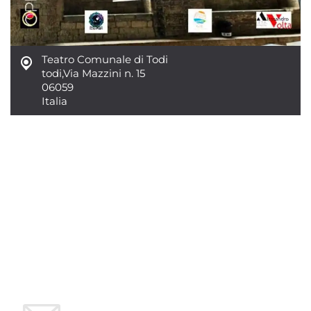
Teatro Comunale di Todi
todi
,
Via Mazzini n. 15
06059
Italia