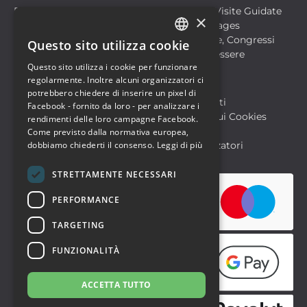
Discoteche
Escursioni & Visite Guidate
×
Film
Food & Beverages
Formazione
Meeting, Fiere, Congressi
Questo sito utilizza cookie
ITALIAN
Musica, Eventi Live, Club
Salute & Benessere
Questo sito utilizza i cookie per funzionare
Sport & Motori
ENGLISH
regolarmente. Inoltre alcuni organizzatori ci
potrebbero chiedere di inserire un pixel di
Biglietteria SIAE
Archivio Eventi
Facebook - fornito da loro - per analizzare i
Informativa sulla Privacy
Informativa sui Cookies
rendimenti delle loro campagne Facebook.
Condizioni di utilizzo
Help
Come previsto dalla normativa europea,
dobbiamo chiederti il consenso.
Leggi di più
FAQ Utenti
FAQ Organizzatori
STRETTAMENTE NECESSARI
PERFORMANCE
TARGETING
FUNZIONALITÀ
ACCETTA TUTTO