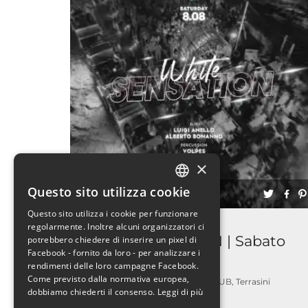
×
Questo sito utilizza cookie
ITALIAN
Questo sito utilizza i cookie per funzionare
ENGLISH
Discoteche
regolarmente. Inoltre alcuni organizzatori ci
WHITE SENSATION | Sabato
potrebbero chiedere di inserire un pixel di
Facebook - fornito da loro - per analizzare i
08.08 | IClub
rendimenti delle loro campagne Facebook.
Come previsto dalla normativa europea,
ICLUB, Terrasini
8 AGOSTO 2026
dobbiamo chiederti il consenso.
Leggi di più