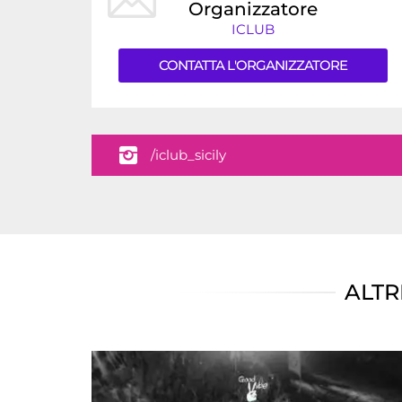
Organizzatore
ICLUB
CONTATTA L'ORGANIZZATORE
/iclub_sicily
ALTR