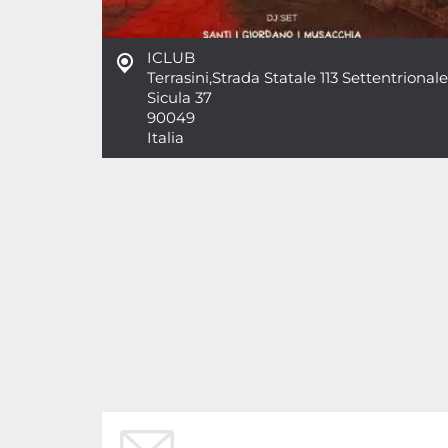
ICLUB
Terrasini
,
Strada Statale 113 Settentrionale
Sicula 37
90049
Italia