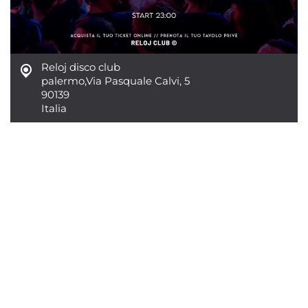
Reloj disco club
palermo
,
Via Pasquale Calvi, 5
90139
Italia