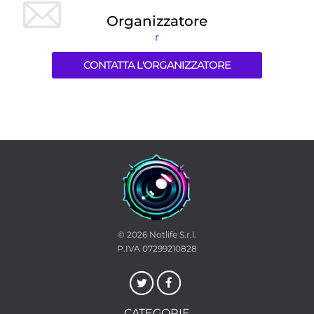
Organizzatore
r
CONTATTA L'ORGANIZZATORE
© 2026
Notlife S.r.l.
P.IVA 07299210828
CATEGORIE