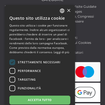
Discoteche
Escursioni & Visite Guidate
×
Film
Food & Beverages
Formazione
Meeting, Fiere, Congressi
Questo sito utilizza cookie
ITALIAN
Musica, Eventi Live, Club
Salute & Benessere
Questo sito utilizza i cookie per funzionare
Sport & Motori
ENGLISH
regolarmente. Inoltre alcuni organizzatori ci
potrebbero chiedere di inserire un pixel di
Biglietteria SIAE
Archivio Eventi
Facebook - fornito da loro - per analizzare i
Informativa sulla Privacy
Informativa sui Cookies
rendimenti delle loro campagne Facebook.
Condizioni di utilizzo
Help
Come previsto dalla normativa europea,
dobbiamo chiederti il consenso.
Leggi di più
FAQ Utenti
FAQ Organizzatori
STRETTAMENTE NECESSARI
PERFORMANCE
TARGETING
FUNZIONALITÀ
ACCETTA TUTTO