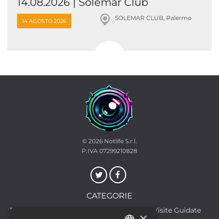
14.08.2026 | Solemar Club
SOLEMAR CLUB, Palermo
14 AGOSTO 2026
© 2026
Notlife S.r.l.
P.IVA 07299210828
CATEGORIE
Discoteche
Escursioni & Visite Guidate
×