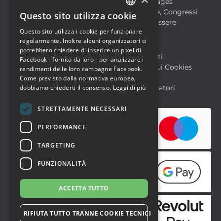
Film
Food & Beverages
Formazione
Meeting, Fiere, Congressi
Questo sito utilizza cookie
ITALIAN
Musica, Eventi Live, Club
Salute & Benessere
Questo sito utilizza i cookie per funzionare
Sport & Motori
ENGLISH
regolarmente. Inoltre alcuni organizzatori ci
potrebbero chiedere di inserire un pixel di
Biglietteria SIAE
Archivio Eventi
Facebook - fornito da loro - per analizzare i
Informativa sulla Privacy
Informativa sui Cookies
rendimenti delle loro campagne Facebook.
Condizioni di utilizzo
Help
Come previsto dalla normativa europea,
FAQ Utenti
FAQ Organizzatori
dobbiamo chiederti il consenso.
Leggi di più
STRETTAMENTE NECESSARI
PERFORMANCE
TARGETING
FUNZIONALITÀ
ACCETTA TUTTO
RIFIUTA TUTTO TRANNE COOKIE TECNICI