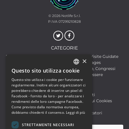
© 2026
Notlife S.r.l.
P.IVA 07299210828
CATEGORIE
Discoteche
Escursioni & Visite Guidate
×
Film
Food & Beverages
Formazione
Meeting, Fiere, Congressi
Questo sito utilizza cookie
ITALIAN
Musica, Eventi Live, Club
Salute & Benessere
Questo sito utilizza i cookie per funzionare
Sport & Motori
ENGLISH
regolarmente. Inoltre alcuni organizzatori ci
potrebbero chiedere di inserire un pixel di
Biglietteria SIAE
Archivio Eventi
Facebook - fornito da loro - per analizzare i
Informativa sulla Privacy
Informativa sui Cookies
rendimenti delle loro campagne Facebook.
Condizioni di utilizzo
Help
Come previsto dalla normativa europea,
dobbiamo chiederti il consenso.
Leggi di più
FAQ Utenti
FAQ Organizzatori
STRETTAMENTE NECESSARI