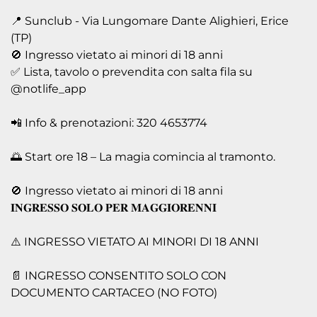
📍 Sunclub - Via Lungomare Dante Alighieri, Erice
(TP)
🚫 Ingresso vietato ai minori di 18 anni
✅ Lista, tavolo o prevendita con salta fila su
@notlife_app
📲 Info & prenotazioni: 320 4653774
🌅 Start ore 18 – La magia comincia al tramonto.
🚫 Ingresso vietato ai minori di 18 anni
𝐈𝐍𝐆𝐑𝐄𝐒𝐒𝐎 𝐒𝐎𝐋𝐎 𝐏𝐄𝐑 𝐌𝐀𝐆𝐆𝐈𝐎𝐑𝐄𝐍𝐍𝐈
⚠️ INGRESSO VIETATO AI MINORI DI 18 ANNI
📄 INGRESSO CONSENTITO SOLO CON
DOCUMENTO CARTACEO (NO FOTO)