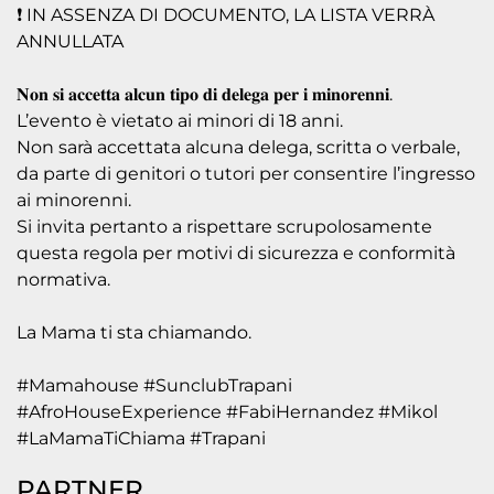
❗ IN ASSENZA DI DOCUMENTO, LA LISTA VERRÀ
ANNULLATA
𝐍𝐨𝐧 𝐬𝐢 𝐚𝐜𝐜𝐞𝐭𝐭𝐚 𝐚𝐥𝐜𝐮𝐧 𝐭𝐢𝐩𝐨 𝐝𝐢 𝐝𝐞𝐥𝐞𝐠𝐚 𝐩𝐞𝐫 𝐢 𝐦𝐢𝐧𝐨𝐫𝐞𝐧𝐧𝐢.
L’evento è vietato ai minori di 18 anni.
Non sarà accettata alcuna delega, scritta o verbale,
da parte di genitori o tutori per consentire l’ingresso
ai minorenni.
Si invita pertanto a rispettare scrupolosamente
questa regola per motivi di sicurezza e conformità
normativa.
La Mama ti sta chiamando.
#Mamahouse #SunclubTrapani
#AfroHouseExperience #FabiHernandez #Mikol
#LaMamaTiChiama #Trapani
PARTNER