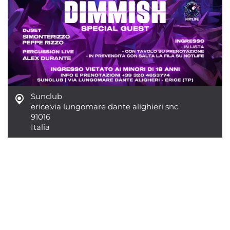
Sunclub
erice
,
via lungomare dante alighieri snc
91016
Italia