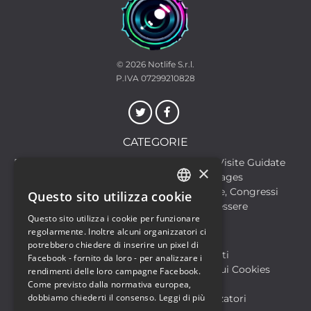
© 2026
Notlife S.r.l.
P.IVA 07299210828
CATEGORIE
Discoteche
Escursioni & Visite Guidate
×
Film
Food & Beverages
Formazione
Meeting, Fiere, Congressi
Questo sito utilizza cookie
ITALIAN
Musica, Eventi Live, Club
Salute & Benessere
Questo sito utilizza i cookie per funzionare
Sport & Motori
ENGLISH
regolarmente. Inoltre alcuni organizzatori ci
potrebbero chiedere di inserire un pixel di
Biglietteria SIAE
Archivio Eventi
Facebook - fornito da loro - per analizzare i
Informativa sulla Privacy
Informativa sui Cookies
rendimenti delle loro campagne Facebook.
Condizioni di utilizzo
Help
Come previsto dalla normativa europea,
dobbiamo chiederti il consenso.
Leggi di più
FAQ Utenti
FAQ Organizzatori