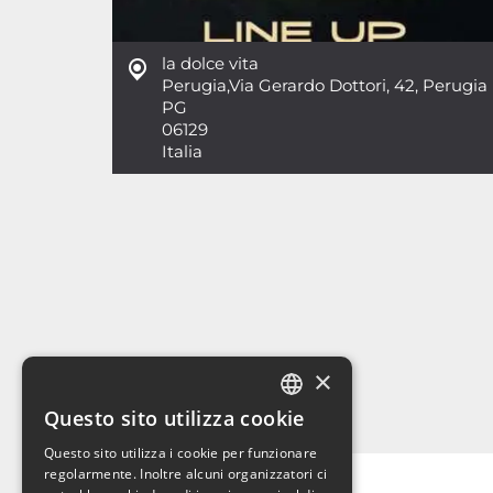
la dolce vita
Perugia
,
Via Gerardo Dottori, 42, Perugia
PG
06129
Italia
×
Questo sito utilizza cookie
ITALIAN
Questo sito utilizza i cookie per funzionare
ENGLISH
regolarmente. Inoltre alcuni organizzatori ci