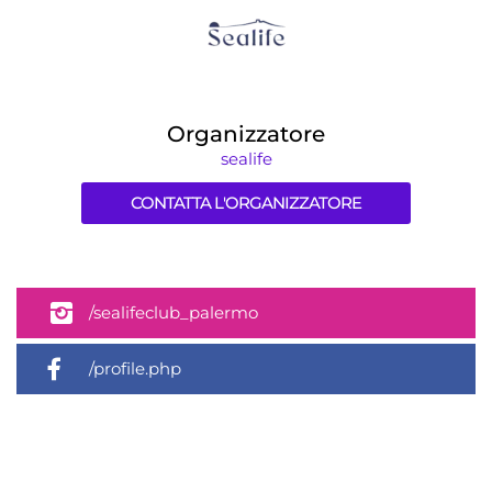
Organizzatore
sealife
CONTATTA L'ORGANIZZATORE
/sealifeclub_palermo
/profile.php