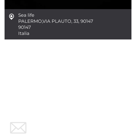
Sea life
PALERMO
,
VIA PLAUTO, 33, 90147
90147
Italia