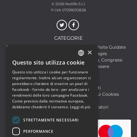
© 2026
Notlife S.r.l.
P.IVA 07299210828
CATEGORIE
Discoteche
Escursioni & Visite Guidate
×
Film
Food & Beverages
Formazione
Meeting, Fiere, Congressi
Questo sito utilizza cookie
ITALIAN
Musica, Eventi Live, Club
Salute & Benessere
Questo sito utilizza i cookie per funzionare
Sport & Motori
ENGLISH
regolarmente. Inoltre alcuni organizzatori ci
potrebbero chiedere di inserire un pixel di
Biglietteria SIAE
Archivio Eventi
Facebook - fornito da loro - per analizzare i
Informativa sulla Privacy
Informativa sui Cookies
rendimenti delle loro campagne Facebook.
Condizioni di utilizzo
Help
Come previsto dalla normativa europea,
dobbiamo chiederti il consenso.
Leggi di più
FAQ Utenti
FAQ Organizzatori
STRETTAMENTE NECESSARI
PERFORMANCE