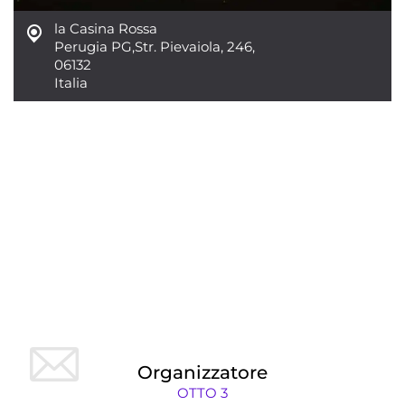
la Casina Rossa
Perugia PG
,
Str. Pievaiola, 246,
06132
Italia
Organizzatore
OTTO 3