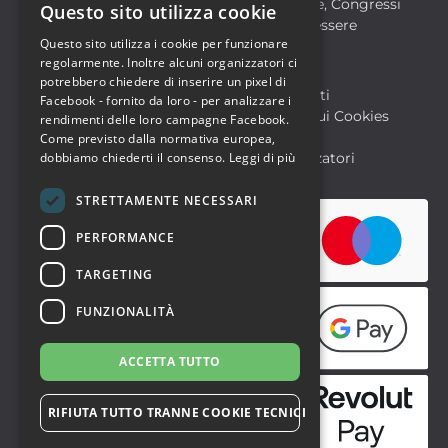
Formazione
Meeting, Fiere, Congressi
Questo sito utilizza cookie
ITALIAN
Musica, Eventi Live, Club
Salute & Benessere
Questo sito utilizza i cookie per funzionare
Sport & Motori
ENGLISH
regolarmente. Inoltre alcuni organizzatori ci
potrebbero chiedere di inserire un pixel di
Biglietteria SIAE
Archivio Eventi
Facebook - fornito da loro - per analizzare i
Informativa sulla Privacy
Informativa sui Cookies
rendimenti delle loro campagne Facebook.
Condizioni di utilizzo
Help
Come previsto dalla normativa europea,
dobbiamo chiederti il consenso.
Leggi di più
FAQ Utenti
FAQ Organizzatori
STRETTAMENTE NECESSARI
PERFORMANCE
TARGETING
FUNZIONALITÀ
ACCETTA TUTTO
RIFIUTA TUTTO TRANNE COOKIE TECNICI