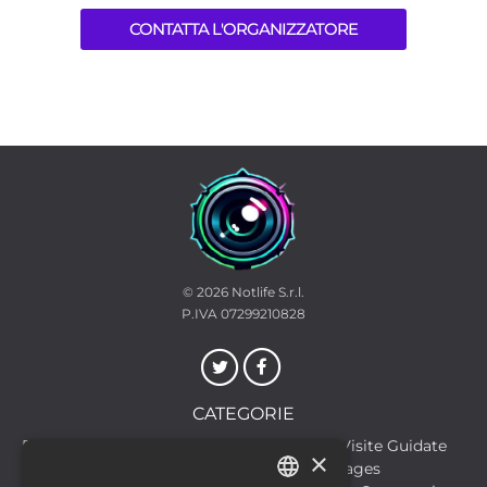
CONTATTA L'ORGANIZZATORE
© 2026
Notlife S.r.l.
P.IVA 07299210828
CATEGORIE
Discoteche
Escursioni & Visite Guidate
×
Film
Food & Beverages