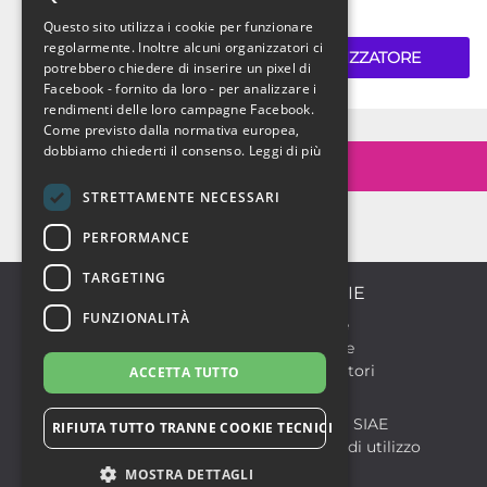
kalhesa
Questo sito utilizza i cookie per funzionare
ENGLISH
regolarmente. Inoltre alcuni organizzatori ci
CONTATTA L'ORGANIZZATORE
potrebbero chiedere di inserire un pixel di
Facebook - fornito da loro - per analizzare i
rendimenti delle loro campagne Facebook.
Come previsto dalla normativa europea,
dobbiamo chiederti il consenso.
Leggi di più
/kalhesa.palermo
STRETTAMENTE NECESSARI
PERFORMANCE
TARGETING
CATEGORIE
FUNZIONALITÀ
Discoteche
Formazione
Sport & Motori
ACCETTA TUTTO
© 2026
Notlife S.r.l.
Biglietteria SIAE
P.IVA 07299210828
RIFIUTA TUTTO TRANNE COOKIE TECNICI
Condizioni di utilizzo
MOSTRA DETTAGLI