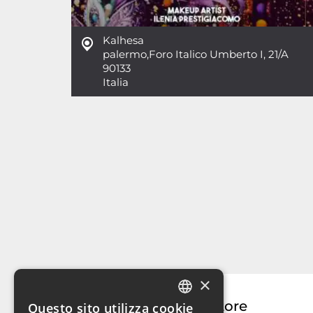
Kalhesa
palermo
,
Foro Italico Umberto I, 21/A
90133
Italia
×
Organizzatore
Questo sito utilizza cookie
ITALIAN