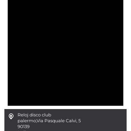
Reloj disco club
palermo
,
Via Pasquale Calvi, 5
90139