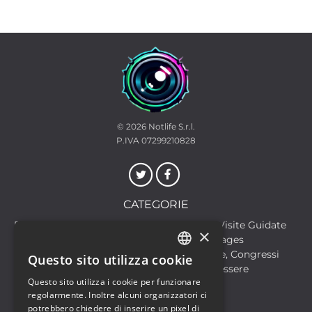
© 2026
Notlife S.r.l.
P.IVA 07299210828
CATEGORIE
Discoteche
Escursioni & Visite Guidate
×
Film
Food & Beverages
Formazione
Meeting, Fiere, Congressi
Questo sito utilizza cookie
ITALIAN
Musica, Eventi Live, Club
Salute & Benessere
Questo sito utilizza i cookie per funzionare
Sport & Motori
ENGLISH
regolarmente. Inoltre alcuni organizzatori ci
potrebbero chiedere di inserire un pixel di