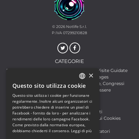
© 2026
Notlife S.r.l.
P.IVA 07299210828
CATEGORIE
Discoteche
Escursioni & Visite Guidate
×
Film
Food & Beverages
Formazione
Meeting, Fiere, Congressi
Questo sito utilizza cookie
ITALIAN
Musica, Eventi Live, Club
Salute & Benessere
Questo sito utilizza i cookie per funzionare
Sport & Motori
ENGLISH
regolarmente. Inoltre alcuni organizzatori ci
potrebbero chiedere di inserire un pixel di
Biglietteria SIAE
Archivio Eventi
Facebook - fornito da loro - per analizzare i
Informativa sulla Privacy
Informativa sui Cookies
rendimenti delle loro campagne Facebook.
Condizioni di utilizzo
Help
Come previsto dalla normativa europea,
dobbiamo chiederti il consenso.
Leggi di più
FAQ Utenti
FAQ Organizzatori