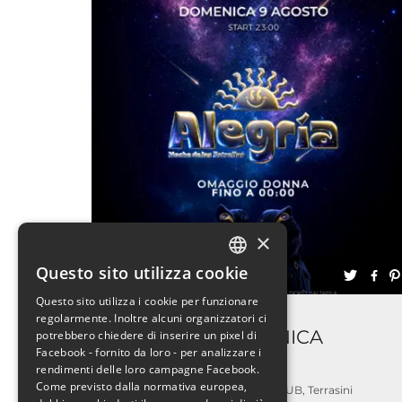
×
Questo sito utilizza cookie
da: 12,35 €
ITALIAN
Questo sito utilizza i cookie per funzionare
ENGLISH
Discoteche
regolarmente. Inoltre alcuni organizzatori ci
ALEGRIA – DOMENICA
potrebbero chiedere di inserire un pixel di
Facebook - fornito da loro - per analizzare i
09.08.2026 | IClub
rendimenti delle loro campagne Facebook.
Come previsto dalla normativa europea,
ICLUB, Terrasini
9 AGOSTO 2026