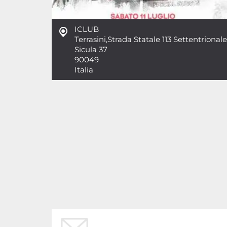
ICLUB
Terrasini
,
Strada Statale 113 Settentrionale
Sicula 37
90049
Italia