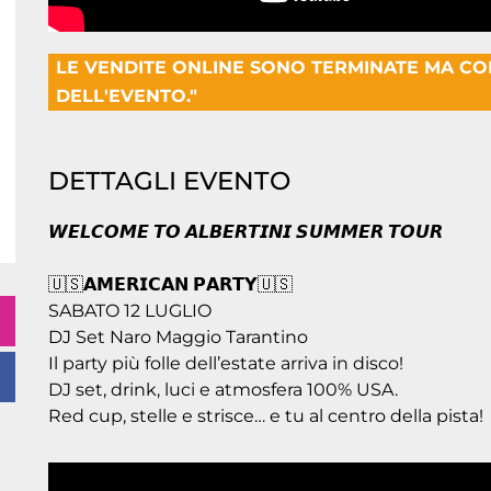
LE VENDITE ONLINE SONO TERMINATE MA C
DELL'EVENTO."
DETTAGLI EVENTO
𝙒𝙀𝙇𝘾𝙊𝙈𝙀 𝙏𝙊 𝘼𝙇𝘽𝙀𝙍𝙏𝙄𝙉𝙄 𝙎𝙐𝙈𝙈𝙀𝙍 𝙏𝙊𝙐𝙍
🇺🇸𝗔𝗠𝗘𝗥𝗜𝗖𝗔𝗡 𝗣𝗔𝗥𝗧𝗬🇺🇸
SABATO 12 LUGLIO
DJ Set Naro Maggio Tarantino
Il party più folle dell’estate arriva in disco!
DJ set, drink, luci e atmosfera 100% USA.
Red cup, stelle e strisce… e tu al centro della pista!