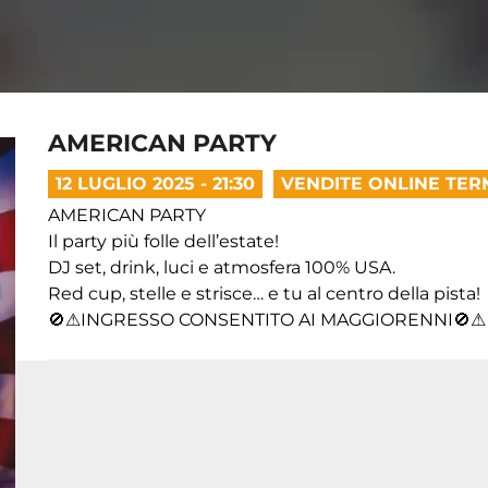
AMERICAN PARTY
12 LUGLIO 2025 - 21:30
VENDITE ONLINE TER
AMERICAN PARTY
Il party più folle dell’estate!
DJ set, drink, luci e atmosfera 100% USA.
Red cup, stelle e strisce… e tu al centro della pista!
🚫⚠INGRESSO CONSENTITO AI MAGGIORENNI🚫⚠