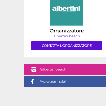
Organizzatore
albertini beach
CONTATTA L'ORGANIZZATORE
/albertinibeach
/vickygiannola1