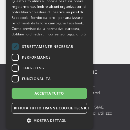
Questo sito utilizza i cookie per funzionare
ENGLISH
regolarmente. Inoltre alcuni organizzatori ci
potrebbero chiedere di inserire un pixel di
Facebook - fornito da loro - per analizzare i
rendimenti delle loro campagne Facebook.
Come previsto dalla normativa europea,
dobbiamo chiederti il consenso.
Leggi di più
STRETTAMENTE NECESSARI
PERFORMANCE
TARGETING
CATEGORIE
FUNZIONALITÀ
Discoteche
Formazione
Sport & Motori
ACCETTA TUTTO
© 2026
Notlife S.r.l.
Biglietteria SIAE
P.IVA 07299210828
RIFIUTA TUTTO TRANNE COOKIE TECNICI
Condizioni di utilizzo
MOSTRA DETTAGLI