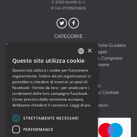
© 2026
Notlife S.r.l.
P.IVA 07299210828
CATEGORIE
Discoteche
Escursioni & Visite Guidate
×
Film
Food & Beverages
Formazione
Meeting, Fiere, Congressi
Questo sito utilizza cookie
ITALIAN
Musica, Eventi Live, Club
Salute & Benessere
Questo sito utilizza i cookie per funzionare
Sport & Motori
ENGLISH
regolarmente. Inoltre alcuni organizzatori ci
potrebbero chiedere di inserire un pixel di
Biglietteria SIAE
Archivio Eventi
Facebook - fornito da loro - per analizzare i
Informativa sulla Privacy
Informativa sui Cookies
rendimenti delle loro campagne Facebook.
Condizioni di utilizzo
Help
Come previsto dalla normativa europea,
FAQ Utenti
dobbiamo chiederti il consenso.
FAQ Organizzatori
Leggi di più
STRETTAMENTE NECESSARI
PERFORMANCE