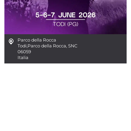
Parco della Rocca
Todi
,
Parco della Rocca, SNC
06059
Italia