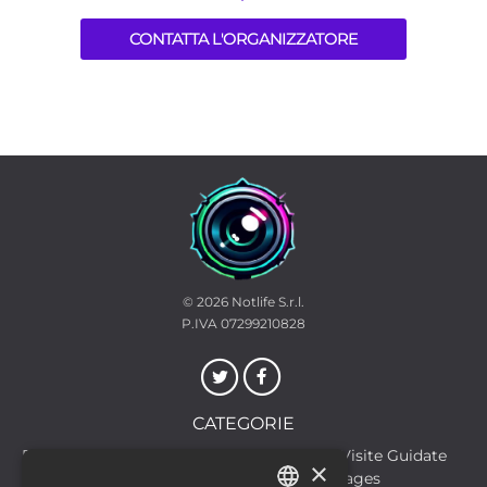
CONTATTA L'ORGANIZZATORE
© 2026
Notlife S.r.l.
P.IVA 07299210828
CATEGORIE
Discoteche
Escursioni & Visite Guidate
×
Film
Food & Beverages