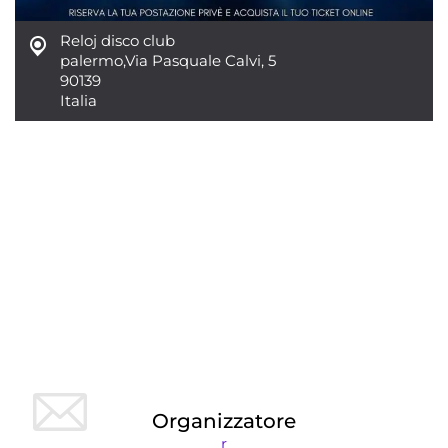
Reloj disco club
palermo
,
Via Pasquale Calvi, 5
90139
Italia
Organizzatore
r