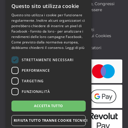
Formazione
Meeting, Fiere, Congressi
Questo sito utilizza cookie
ITALIAN
Musica, Eventi Live, Club
Salute & Benessere
Questo sito utilizza i cookie per funzionare
Sport & Motori
ENGLISH
regolarmente. Inoltre alcuni organizzatori ci
potrebbero chiedere di inserire un pixel di
Biglietteria SIAE
Archivio Eventi
Facebook - fornito da loro - per analizzare i
Informativa sulla Privacy
Informativa sui Cookies
rendimenti delle loro campagne Facebook.
Condizioni di utilizzo
Help
Come previsto dalla normativa europea,
FAQ Utenti
dobbiamo chiederti il consenso.
FAQ Organizzatori
Leggi di più
STRETTAMENTE NECESSARI
PERFORMANCE
TARGETING
FUNZIONALITÀ
ACCETTA TUTTO
RIFIUTA TUTTO TRANNE COOKIE TECNICI