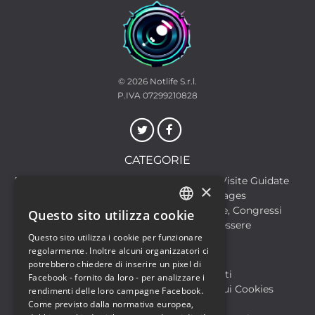
© 2026
Notlife S.r.l.
P.IVA 07299210828
CATEGORIE
Discoteche
Escursioni & Visite Guidate
×
Film
Food & Beverages
Formazione
Meeting, Fiere, Congressi
Questo sito utilizza cookie
ITALIAN
Musica, Eventi Live, Club
Salute & Benessere
Questo sito utilizza i cookie per funzionare
Sport & Motori
ENGLISH
regolarmente. Inoltre alcuni organizzatori ci
potrebbero chiedere di inserire un pixel di
Biglietteria SIAE
Archivio Eventi
Facebook - fornito da loro - per analizzare i
Informativa sulla Privacy
Informativa sui Cookies
rendimenti delle loro campagne Facebook.
Condizioni di utilizzo
Help
Come previsto dalla normativa europea,