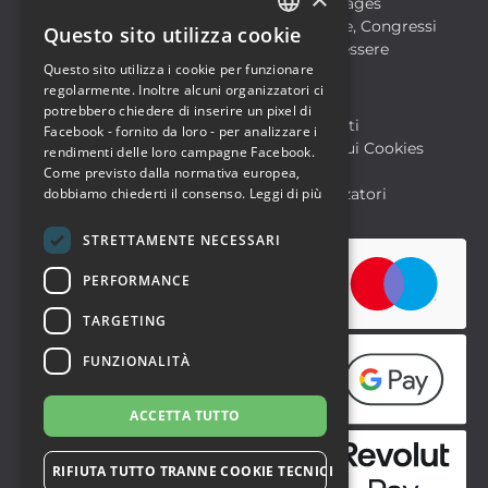
Film
Food & Beverages
Formazione
Meeting, Fiere, Congressi
Questo sito utilizza cookie
ITALIAN
Musica, Eventi Live, Club
Salute & Benessere
Questo sito utilizza i cookie per funzionare
Sport & Motori
ENGLISH
regolarmente. Inoltre alcuni organizzatori ci
potrebbero chiedere di inserire un pixel di
Biglietteria SIAE
Archivio Eventi
Facebook - fornito da loro - per analizzare i
Informativa sulla Privacy
Informativa sui Cookies
rendimenti delle loro campagne Facebook.
Condizioni di utilizzo
Help
Come previsto dalla normativa europea,
FAQ Utenti
FAQ Organizzatori
dobbiamo chiederti il consenso.
Leggi di più
STRETTAMENTE NECESSARI
PERFORMANCE
TARGETING
FUNZIONALITÀ
ACCETTA TUTTO
RIFIUTA TUTTO TRANNE COOKIE TECNICI