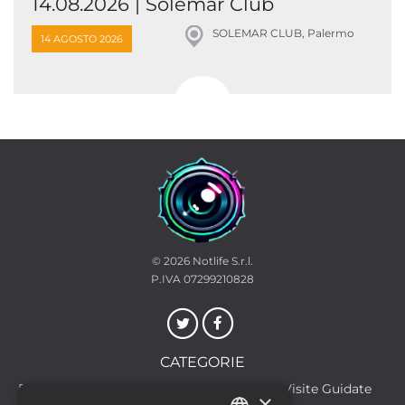
14.08.2026 | Solemar Club
SOLEMAR CLUB, Palermo
14 AGOSTO 2026
© 2026
Notlife S.r.l.
P.IVA 07299210828
CATEGORIE
Discoteche
Escursioni & Visite Guidate
×