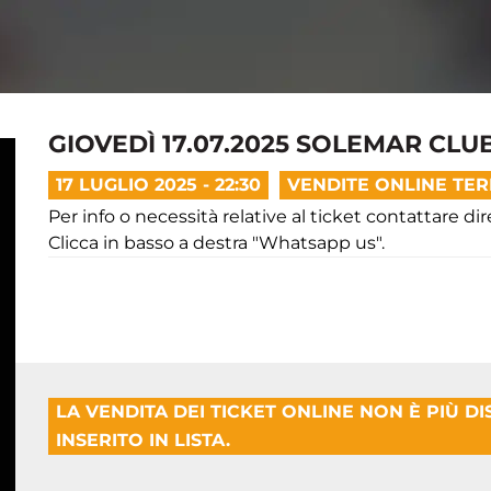
GIOVEDÌ 17.07.2025 SOLEMAR CLU
17 LUGLIO 2025 - 22:30
VENDITE ONLINE TE
Per info o necessità relative al ticket contattare di
Clicca in basso a destra "Whatsapp us".
LA VENDITA DEI TICKET ONLINE NON È PIÙ D
INSERITO IN LISTA.