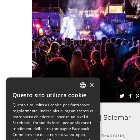
×
Questo sito utilizza cookie
ITALIAN
Questo sito utilizza i cookie per funzionare
ENGLISH
Discoteche
regolarmente. Inoltre alcuni organizzatori ci
Giovedì 13.08.2026 | Solemar
potrebbero chiedere di inserire un pixel di
Facebook - fornito da loro - per analizzare i
Club
rendimenti delle loro campagne Facebook.
Come previsto dalla normativa europea,
SOLEMAR CLUB,
13 AGOSTO 2026